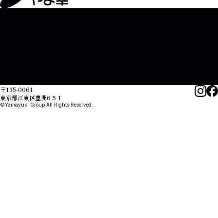
COMPANY
GROUP
HISTORY
NEWS
RECRUIT
CONTACT
〒135-0061
東京都江東区豊洲6-5-1
©Yamayuki Group All Rights Reserved.