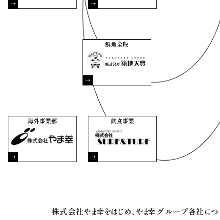
鮮魚全般
株式会社築地大豊
海外事業部
飲食事業
株式会社やま幸
株式会社SURF&TURF
株式会社やま幸をはじめ、やま幸グループ各社につ