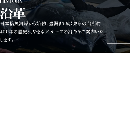
沿革
日本橋魚河岸から始まり、豊洲まで続く東京の台所約
400年の歴史と、やま幸グループの沿革をご案内いた
します。