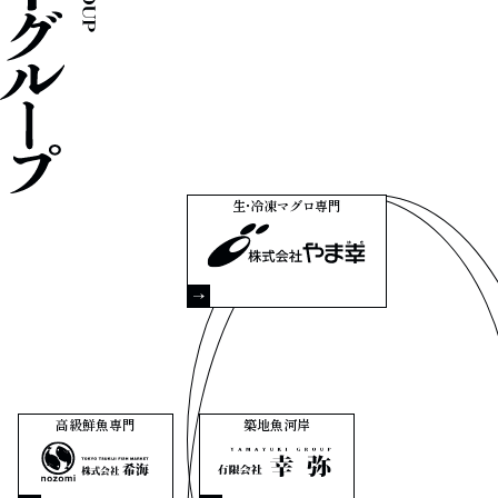
生・冷凍マグロ専門
株式会社やま幸
高級鮮魚専門
築地魚河岸
株式会社希海
有限会社幸弥 - 築地場外ひき野